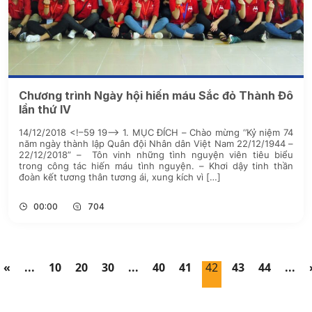
Chương trình Ngày hội hiến máu Sắc đỏ Thành Đô
lần thứ IV
14/12/2018 <!–59 19–> 1. MỤC ĐÍCH – Chào mừng ‘’Kỷ niệm 74
năm ngày thành lập Quân đội Nhân dân Việt Nam 22/12/1944 –
22/12/2018” – Tôn vinh những tình nguyện viên tiêu biểu
trong công tác hiến máu tình nguyện. – Khơi dậy tinh thần
đoàn kết tương thân tương ái, xung kích vì […]
00:00
704
«
...
10
20
30
...
40
41
42
43
44
...