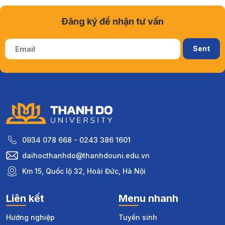
Đăng ký để nhận tư vấn
0934 078 668 - 0243 386 1601
daihocthanhdo@thanhdouni.edu.vn
Km 15, Quốc lộ 32, Hoài Đức, Hà Nội
Liên kết
Menu nhanh
Hướng nghiệp
Tuyển sinh