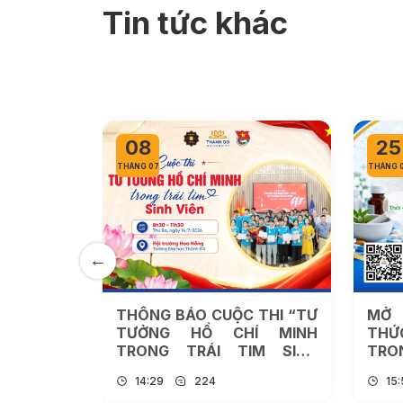
Tin tức khác
08
25
THÁNG 07
THÁNG 
IỆC ĐĂNG
THÔNG BÁO CUỘC THI “TƯ
MỞ 
ẾNG ANH
TƯỞNG HỒ CHÍ MINH
THỨ
UASKILL
TRONG TRÁI TIM SINH
TRO
VIÊN” NĂM 2026
14:29
224
15