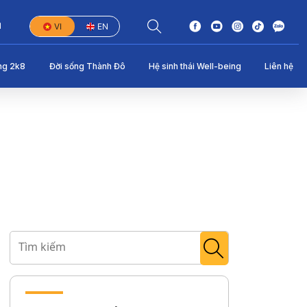
1
VI
EN
ng 2k8
Đời sống Thành Đô
Hệ sinh thái Well-being
Liên hệ