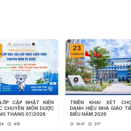
23
06
THÁNG 06
LỚP CẬP NHẬT KIẾN
TRIỂN KHAI XÉT CH
C CHUYÊN MÔN DƯỢC
DANH HIỆU NHÀ GIÁO TI
NG THÁNG 07/2026
BIỂU NĂM 2026
:54
419
14:31
217