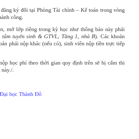
 đăng ký đổi tại Phòng Tài chính – Kế toán trong vòng
hành công.
iện, mở lớp riêng trong kỳ học như thông báo này phải
 tâm tuyển sinh & GTVL, Tầng 1, nhà B
). Các khoản
oản phải nộp khác (nếu có), sinh viên nộp tiền trực tiếp
ộp học phí theo thời gian quy định trên sẽ bị cấm thi
 này./.
 Đại học Thành Đô