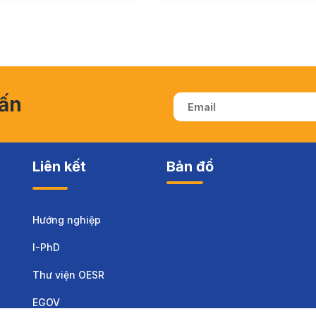
vấn
Liên kết
Bản đồ
Hướng nghiệp
I-PhD
Thư viện OESR
EGOV