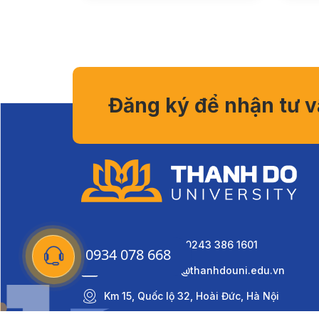
Đăng ký để nhận tư 
0934 078 668 - 0243 386 1601
0934 078 668
daihocthanhdo@thanhdouni.edu.vn
Km 15, Quốc lộ 32, Hoài Đức, Hà Nội