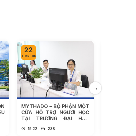
22
20
THÁNG 06
THÁNG 06
ỌN
MYTHADO – BỘ PHẬN MỘT
THÔNG BÁ
ÊU
CỬA HỖ TRỢ NGƯỜI HỌC
GIẢI QU
TẠI TRƯỜNG ĐẠI HỌC
HÀNH CHÍ
THÀNH ĐÔ
VIÊN
15:22
238
09:32
2