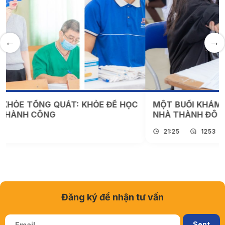
MỘT BUỔI KHÁM SỨC KHỎE CỦA TÂN SINH VIÊN
NHÀ THÀNH ĐÔ DIỄN RA NHƯ THẾ NÀO???
21:25
1253
Đăng ký để nhận tư vấn