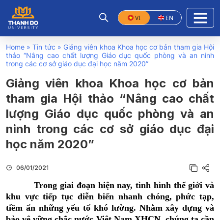
VI
EN
Home
»
Tin tức
»
Giảng viên khoa Khoa học cơ bản tham gia Hội
thảo “Nâng cao chất lượng Giáo dục quốc phòng và an ninh
trong các cơ sở giáo dục đại học năm 2020”
Giảng viên khoa Khoa học cơ bản
tham gia Hội thảo “Nâng cao chất
lượng Giáo dục quốc phòng và an
ninh trong các cơ sở giáo dục đại
học năm 2020”
06/01/2021
Trong giai đoạn hiện nay, tình hình thế giới và
khu vực tiếp tục diễn biến nhanh chóng, phức tạp,
tiềm ẩn những yếu tố khó lường. Nhằm xây dựng và
bảo vệ vững
chắc nước Việt Nam XHCN, chúng ta cần