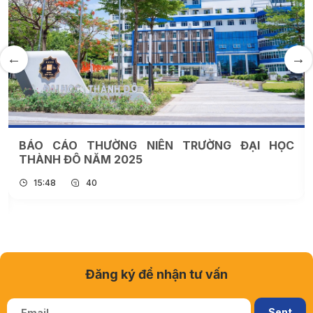
N TRƯỜNG ĐẠI HỌC
TRƯỜNG ĐẠI HỌC THÀNH 
SINH THÁI AI TRONG ĐÀO TẠ
09:34
29
Đăng ký để nhận tư vấn