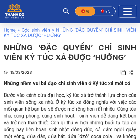
VI
EN
Home
»
Góc sinh viên
»
NHỮNG ‘ĐẶC QUYỀN’ CHỈ SINH VIÊN
KÝ TÚC XÁ ĐƯỢC ‘HƯỞNG’
NHỮNG ‘ĐẶC QUYỀN’ CHỈ SINH
VIÊN KÝ TÚC XÁ ĐƯỢC ‘HƯỞNG’
15/03/2023
Những niềm vui bá đạo chỉ sinh viên ở Ký túc xá mới có
Bước vào cánh cửa đại học, ký túc xá trở thành lựa chọn của
sinh viên sống xa nhà. Ở ký túc xá đồng nghĩa với việc các
mối quan hệ bạn bè sẽ được mở rộng hơn rất nhiều. Cùng tòa
nhà, cùng phòng, cùng sinh hoạt… sinh viên dễ dàng kết bạn
và trở nên thân thiết. Còn gì thú vị hơn những buổi tụ tập ăn
uống hay liên hoan sinh nhật đông đúc, cả đám ngồi quây
một vòng, đứa đàn, đứa hát, đứa “dzô” coca cola… và không