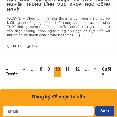
NGHIỆP TRONG LĨNH VỰC KHOA HỌC CÔNG
NGHỆ
(ĐCSVN) – Chương trình “Đối thoại tư vấn hướng nghiệp về
khối ngành công nghệ” kịp thời cung cấp cho các học sinh
THPT những thông tin hữu ích, thiết thực về các ngành học, tư
vấn chọn trường, chọn nghề cũng như gặp gỡ trực tiếp với
những người thành công trong ngành để […]
10:07
517
«
«
...
8
9
10
11
12
...
»
Cuối
Trước
»
Đăng ký để nhận tư vấn