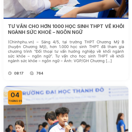
TƯ VẤN CHO HƠN 1000 HỌC SINH THPT VỀ KHỐI
NGÀNH SỨC KHOẺ – NGÔN NGỮ
(Chinhphu.vn) – Sáng 4/5, tại trường THPT Chương Mỹ B
(huyện Chương Mỹ), hơn 1.000 học sinh THPT đã tham gia
chương trình “Đối thoại tư vấn hướng nghiệp về khối ngành
sức khỏe – ngôn ngữ”. Tư vấn cho học sinh THPT về khối
ngành sức khỏe – ngôn ngữ – Ảnh: VGP/GH Chương […]
08:17
764
04
THÁNG 05