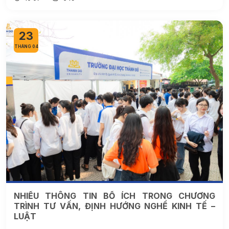
23
THÁNG 04
NHIỀU THÔNG TIN BỔ ÍCH TRONG CHƯƠNG
TRÌNH TƯ VẤN, ĐỊNH HƯỚNG NGHỀ KINH TẾ –
LUẬT