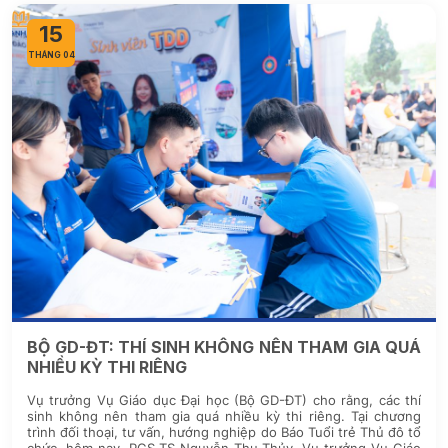
15
THÁNG 04
BỘ GD-ĐT: THÍ SINH KHÔNG NÊN THAM GIA QUÁ
NHIỀU KỲ THI RIÊNG
Vụ trưởng Vụ Giáo dục Đại học (Bộ GD-ĐT) cho rằng, các thí
sinh không nên tham gia quá nhiều kỳ thi riêng. Tại chương
trình đối thoại, tư vấn, hướng nghiệp do Báo Tuổi trẻ Thủ đô tổ