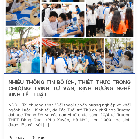
NHIỀU THÔNG TIN BỔ ÍCH, THIẾT THỰC TRONG
CHƯƠNG TRÌNH TƯ VẤN, ĐỊNH HƯỚNG NGHỀ
KINH TẾ – LUẬT
NDO – Tại chương trình “Đối thoại tư vấn hướng nghiệp về khối
ngành Luật – Kinh tế”, do Báo Tuổi trẻ Thủ đô phối hợp Trường
đại học Thành Đô và các đơn vị tổ chức sáng 20/4 tại Trường
THPT Đồng Quan (Phú Xuyên, Hà Nội), hơn 1.000 học sinh
được tiếp cận với […]
10:07
549