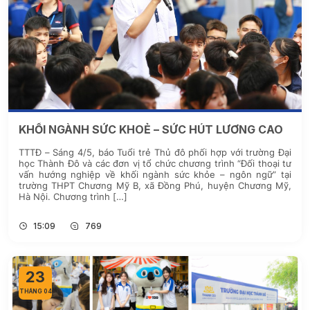
KHỐI NGÀNH SỨC KHOẺ – SỨC HÚT LƯƠNG CAO
TTTĐ – Sáng 4/5, báo Tuổi trẻ Thủ đô phối hợp với trường Đại
học Thành Đô và các đơn vị tổ chức chương trình “Đối thoại tư
vấn hướng nghiệp về khối ngành sức khỏe – ngôn ngữ” tại
trường THPT Chương Mỹ B, xã Đồng Phú, huyện Chương Mỹ,
Hà Nội. Chương trình […]
15:09
769
23
THÁNG 04