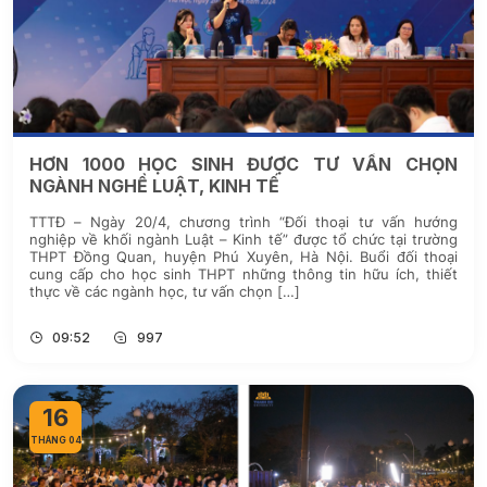
HƠN 1000 HỌC SINH ĐƯỢC TƯ VẤN CHỌN
NGÀNH NGHỀ LUẬT, KINH TẾ
TTTĐ – Ngày 20/4, chương trình “Đối thoại tư vấn hướng
nghiệp về khối ngành Luật – Kinh tế” được tổ chức tại trường
THPT Đồng Quan, huyện Phú Xuyên, Hà Nội. Buổi đối thoại
cung cấp cho học sinh THPT những thông tin hữu ích, thiết
thực về các ngành học, tư vấn chọn […]
09:52
997
16
THÁNG 04