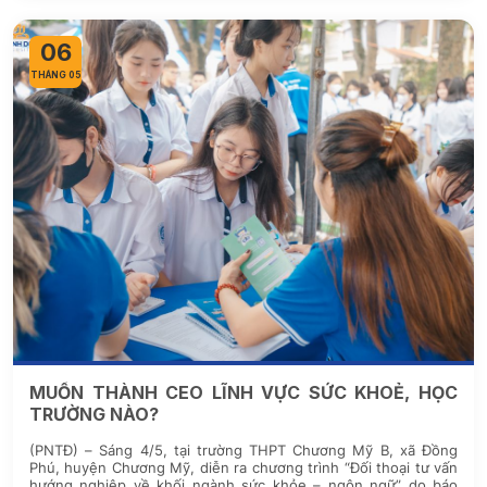
06
THÁNG 05
MUỐN THÀNH CEO LĨNH VỰC SỨC KHOẺ, HỌC
TRƯỜNG NÀO?
(PNTĐ) – Sáng 4/5, tại trường THPT Chương Mỹ B, xã Đồng
Phú, huyện Chương Mỹ, diễn ra chương trình “Đối thoại tư vấn
hướng nghiệp về khối ngành sức khỏe – ngôn ngữ” do báo