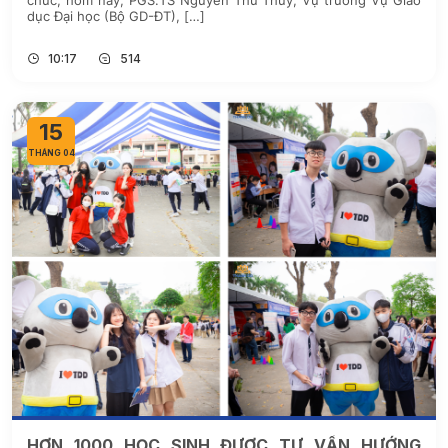
chức, hôm nay, PGS.TS Nguyễn Thu Thủy, Vụ trưởng Vụ Giáo
dục Đại học (Bộ GD-ĐT), […]
10:17
514
15
THÁNG 04
HƠN 1000 HỌC SINH ĐƯỢC TƯ VẤN HƯỚNG