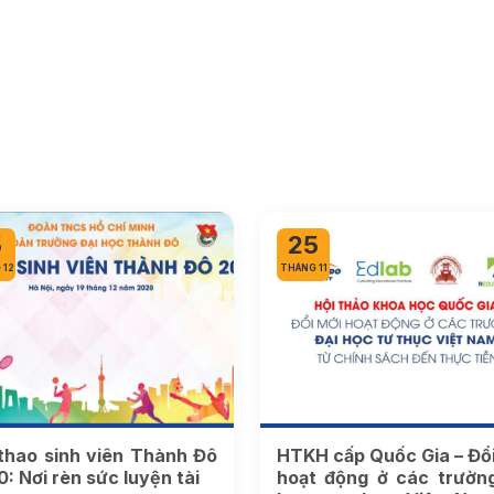
5
25
 12
THÁNG 11
 thao sinh viên Thành Đô
HTKH cấp Quốc Gia – Đổi
: Nơi rèn sức luyện tài
hoạt động ở các trường