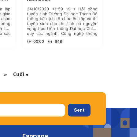
m lập
24/10/2020 <!–59 19–> Hội đồng
à giáo
tuyển sinh Trường Đại học Thành Đô
h chào
thông báo lịch tổ chức ôn tập và thi
ường
tuyển sinh cho thí sinh có nguyện
à tạo
vọng học Liên thông Đại học Chính
o các
quy các ngành: Công nghệ thông
rường
tin; Công nghệ kỹ thuật Ô tô; Công
00:00
648
i bóng
nghệ kỹ thuật Điện–Điện tử; Kế toán;
Quản […]
»
Cuối »
Fanpage