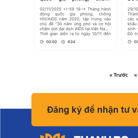
HIV/AIDS
đồn
02/11/2020 <!–59 19–> Tháng hành
29/1
động quốc gia phòng, chống
Thành
HIV/AIDS năm 2020, tập trung vào
các 
chủ đề “30 năm ứng phó và cơ hội
khẩu 
chấm dứt đại dịch AIDS tại Việt Nam”.
sinh
Thời gian diễn ra từ ngày 10/11 đến
Đô tr
10/12/2020. Đoàn TNCS Hồ Chí Minh
số ti
00:00
634
0
Trường Đại học Thành Đô đã ban
của 
hành […]
« Trước
«
Đăng ký để nhận tư 