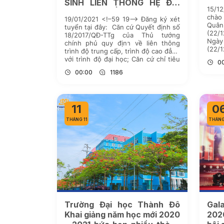
SINH LIÊN THÔNG HỆ ĐẠI
15/
HỌC, CAO ĐẲNG CHÍNH QUY
chào
19/01/2021 <!–59 19–> Đăng ký xét
ĐỢT 1 NĂM 2021
Quâ
tuyển tại đây: Căn cứ Quyết định số
(22/
18/2017/QĐ-TTg của Thủ tướng
Ngày
chính phủ quy định về liên thông
(22/
trình độ trung cấp, trình độ cao đẳng
cao 
với trình độ đại học; Căn cứ chỉ tiêu
0
trườ
tuyển sinh năm 2021, Trường Đại học
00:00
1186
kết g
Thành Đô thông báo tuyển sinh […]
11
0
THÁNG 11
THÁNG
Trường Đại học Thành Đô
Gal
Khai giảng năm học mới 2020
202