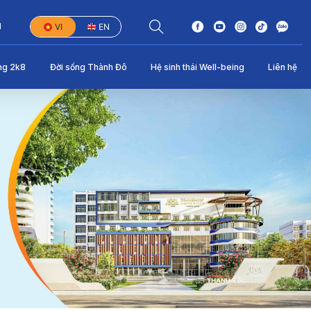
1
VI
EN
ng 2k8
Đời sống Thành Đô
Hệ sinh thái Well-being
Liên hệ