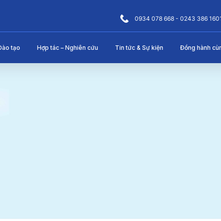
0934 078 668 - 0243 386 160
Đào tạo
Hợp tác – Nghiên cứu
Tin tức & Sự kiện
Đồng hành cù