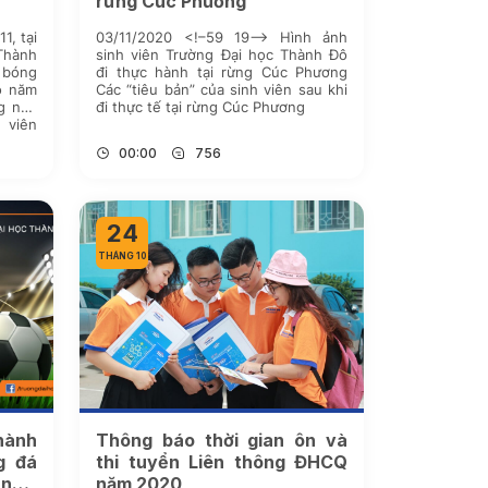
rừng Cúc Phương
, tại
03/11/2020 <!–59 19–> Hình ảnh
 Thành
sinh viên Trường Đại học Thành Đô
i bóng
đi thực hành tại rừng Cúc Phương
Đô năm
Các “tiêu bản” của sinh viên sau khi
g náo
đi thực tế tại rừng Cúc Phương
 viên
 niên
00:00
756
24
THÁNG 10
hành
Thông báo thời gian ôn và
g đá
thi tuyển Liên thông ĐHCQ
 năm
năm 2020