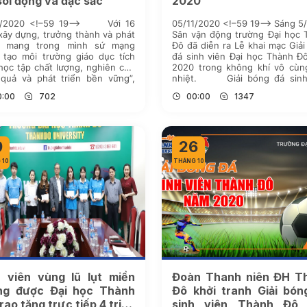
sôi động và đặc sắc
2020
1/2020 <!–59 19–> Với 16
05/11/2020 <!–59 19–> Sáng 5/11
ây dựng, trưởng thành và phát
Sân vận động trường Đại học
n, mang trong mình sứ mạng
Đô đã diễn ra Lễ khai mạc Giả
 tạo môi trường giáo dục tích
đá sinh viên Đại học Thành 
học tập chất lượng, nghiên cứu
2020 trong không khí vô cùn
 quả và phát triển bền vững”,
nhiệt. Giải bóng đá sinh
ng ĐH Thành Đô đã tạo dựng
Thành Đô là giải đấu thường
0:00
702
00:00
1347
vị trí vững chắc trong hệ […]
được tổ chức […]
9
26
 10
THÁNG 10
h viên vùng lũ lụt miền
Đoàn Thanh niên ĐH T
ng được Đại học Thành
Đô khởi tranh Giải bón
rao tặng trực tiếp 4 triệu
sinh viên Thành Đô