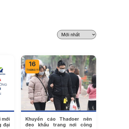
16
THÁNG 11
 mới
Khuyến cáo Thadoer nên
 đại
đeo khẩu trang nơi công