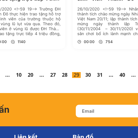
g
2020
0/2020 <!–59 19–> Trường ĐH
26/10/2020 <!–59 19–> Nhằ
 Đô thực hiện trao tặng hỗ trợ
thành tích chào mừng ngày Nh
sinh viên của trường thuộc hộ
Việt Nam 20/11; lập thành tíc
vùng lũ lụt vừa qua. Theo đó,
mừng ngày thành lập Tr
 viên ở vùng lũ được ĐH Thành
(30/11/2004 – 30/11/2020) v
ao tặng trực tiếp 4 triệu đồng,
sân chơi bổ ích lành mạnh ch
ến này từ sự quyên góp, ủng hộ
Đoàn viên thanh niên; Đoàn t
0:00
1140
00:00
754
CB-GV-SV […]
Đại học Thành Đô tổ chức giả
đá sinh viên Thành […]
...
10
20
...
27
28
29
30
31
...
40
...
vấn
Liên kết
Bản đồ