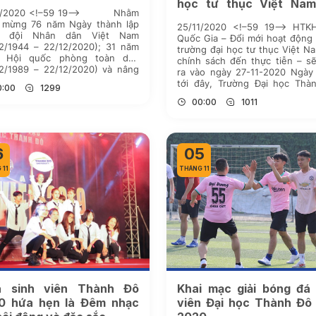
học tư thục Việt Na
12/2020 <!–59 19–> Nhằm
chính sách đến thực tiễ
 mừng 76 năm Ngày thành lập
25/11/2020 <!–59 19–> HTK
diễn ra vào ngày 27-11
n đội Nhân dân Việt Nam
Quốc Gia – Đổi mới hoạt động
12/1944 – 22/12/2020); 31 năm
trường đại học tư thục Việt N
 Hội quốc phòng toàn dân
chính sách đến thực tiễn – s
12/1989 – 22/12/2020) và nâng
ra vào ngày 27-11-2020 Ngày 
phong trào hoạt động của Đoàn
tới đây, Trường Đại học Thà
0:00
1299
ng, tăng cường tinh thần đoàn
(TDD) sẽ tổ chức Hội thảo Kh
00:00
1011
iao lưu học hỏi […]
cấp Quốc Gia với […]
6
05
 11
THÁNG 11
a sinh viên Thành Đô
Khai mạc giải bóng đá 
0 hứa hẹn là Đêm nhạc
viên Đại học Thành Đô