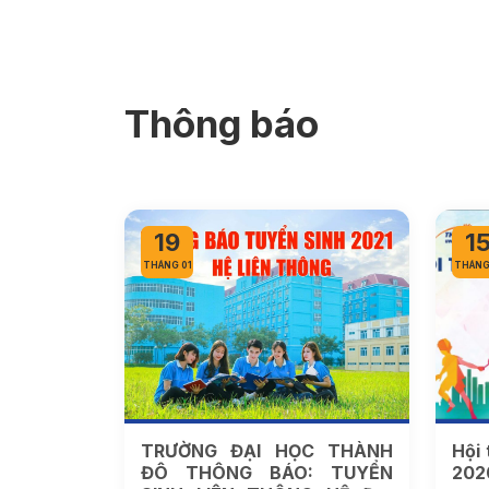
Thông báo
19
1
THÁNG 01
THÁNG
TRƯỜNG ĐẠI HỌC THÀNH
Hội
ĐÔ THÔNG BÁO: TUYỂN
2020