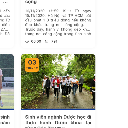
m Từ
cộng
n sẽ
H cấp
16/11/2020 <!–59 19–> Từ ngày
 ở các
15/11/2020, Hà Nội và TP HCM bắt
am: Từ
đầu phạt 1-3 triệu đồng nếu không
ẽ diễn
đeo khẩu trang nơi công cộng.
27/11
Trước đây, hành vi không đeo khẩu
nh Đô
trang nơi công cộng trong tình hình
oa học
dịch Covid-19 diễn biến phức tạp bị
00:00
791
áp dụng mức xử phạt cảnh cáo hoặc
[…]
03
THÁNG 11
sinh
Sinh viên ngành Dược học đi
 năm
thực hành Dược khoa tại