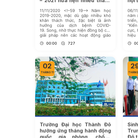
– 2021 hứa hẹn nhiều thành
hội 
công và đột phá
11/11/2020 <!–59 19–> Năm học
06/1
2019-2020, mặc dù gặp nhiều khó
năm x
khăn thách thức, đặc biệt là ảnh
triể
hưởng của dịch bệnh COVID-
“Kiến
19. Song, nhờ thực hiện đồng bộ các
cực, 
giải pháp nên các hoạt động giáo
hiệu
dục của nhà trường được thực hiện
Trườ
00:00
727
0
đúng kế hoạch, bảo đảm tiến độ,
được 
chất lượng và thời gian […]
02
2
THÁNG 11
THÁNG
Trường Đại học Thành Đô
Sin
hưởng ứng tháng hành động
Tru
quốc gia phòng, chống
Đô t