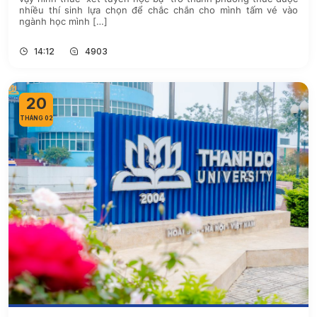
nhiều thí sinh lựa chọn để chắc chắn cho mình tấm vé vào
ngành học mình […]
14:12
4903
20
THÁNG 02