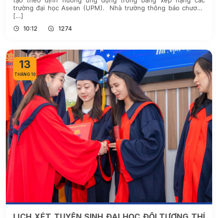
tạo theo định hướng ứng dụng trong bảng xếp hạng các
trường đại học Asean (UPM). Nhà trường thông báo chương
[…]
10:12
1274
13
THÁNG 10
LỊCH XÉT TUYỂN SINH ĐẠI HỌC ĐỐI TƯỢNG THÍ