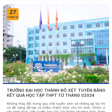
27
THÁNG 02
TRƯỜNG ĐẠI HỌC THÀNH ĐÔ XÉT TUYỂN BẰNG
KẾT QUẢ HỌC TẬP THPT TỪ THÁNG 1/2024
Những thay đổi trong quy chế tuyển sinh và những áp lực thi
cử đè nặng đã tạo ra nhiều thách thức cho thí sinh. Chính vì
vậy hình thức “xét tuyển học bạ” trở thành phương thức được