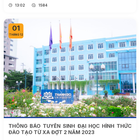
13:02
1584
01
THÁNG 12
THÔNG BÁO TUYỂN SINH ĐẠI HỌC HÌNH THỨC
ĐÀO TẠO TỪ XA ĐỢT 2 NĂM 2023