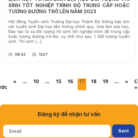
SINH TỐT NGHIỆP TRÌNH ĐỘ TRUNG CẤP HOẶC
TƯƠNG ĐƯƠNG TRỞ LÊN NĂM 2023
Hội đồng Tuyển sinh Trường Đại học Thành Đô thông báo lịch
xét tuyển sinh Đại học liên thông chính quy, Vừa làm vừa học,
Đào tạo từ xa đối tượng thí sinh tốt nghiệp trình độ trung cấp
hoặc tương đương trở lên, cụ thể như sau: 1. Đối tượng tuyển
sinh Thí sinh […]
08:42
1427
«
...
10
...
15
16
17
18
19
...
»
C
ước
»
Đăng ký để nhận tư vấn