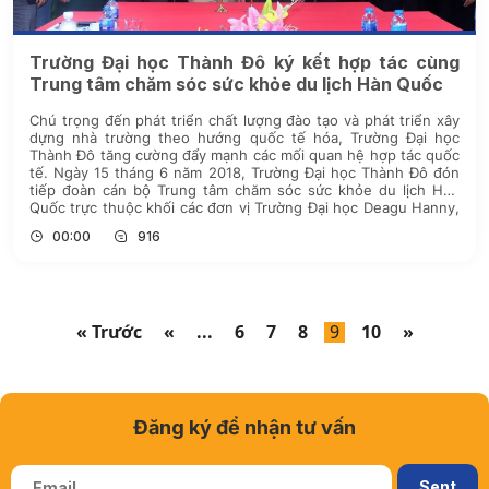
Trường Đại học Thành Đô ký kết hợp tác cùng
Trung tâm chăm sóc sức khỏe du lịch Hàn Quốc
Chú trọng đến phát triển chất lượng đào tạo và phát triển xây
dựng nhà trường theo hướng quốc tế hóa, Trường Đại học
Thành Đô tăng cường đẩy mạnh các mối quan hệ hợp tác quốc
tế. Ngày 15 tháng 6 năm 2018, Trường Đại học Thành Đô đón
tiếp đoàn cán bộ Trung tâm chăm sóc sức khỏe du lịch Hàn
Quốc trực thuộc khối các đơn vị Trường Đại học Deagu Hanny,
bệnh viện quận Suseong và Trung tâm Hành chính quận
00:00
916
Suseong (Hàn Quốc) tới thăm và làm việc.
« Trước
«
...
6
7
8
9
10
»
Đăng ký để nhận tư vấn