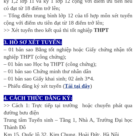
kỳ 1,2 lớp 11 và kỳ 1 lớp 12 cộng với điểm ưu tiên nếu
có đạt từ 18 điểm trở lên;
– Tổng điểm trung bình lớp 12 của tổ hợp môn xét tuyển
cộng với điểm ưu tiên đạt từ 18 điểm trở lên;
>> Xét tuyển theo kết quả thi tốt nghiệp
THPT
3. HỒ SƠ XÉT TUYỂN:
– 01 bản sao Bằng tốt nghiệp hoặc Giấy chứng nhận tốt
nghiệp THPT (công chứng);
– 01 bản sao Học bạ THPT (công chứng);
– 01 bản sao Chứng minh thư nhân dân
– 01 bản sao Giấy khai sinh; 02 ảnh 3*4.
– Phiếu đăng ký xét tuyển (
Tải tại đây
)
4. CÁCH THỨC ĐĂNG KÝ:
>> Cách 1: Trực tiếp tại trường hoặc chuyển phát qua
đường bưu điện
Trung tâm Tuyển sinh – Tầng 1, Nhà A, Trường Đại học
Thành Đô
Km 15, Quốc lộ 32, Kim Chung, Hoài Đức, Hà Nội