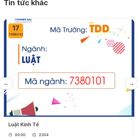
Tin tức khác
07
THÁNG 07
Ngành Tiếng Nhật
00:00
2070