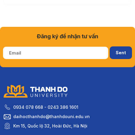
Đăng ký để nhận tư vấn
0934 078 668 - 0243 386 1601
daihocthanhdo@thanhdouni.edu.vn
Km 15, Quốc lộ 32, Hoài Đức, Hà Nội