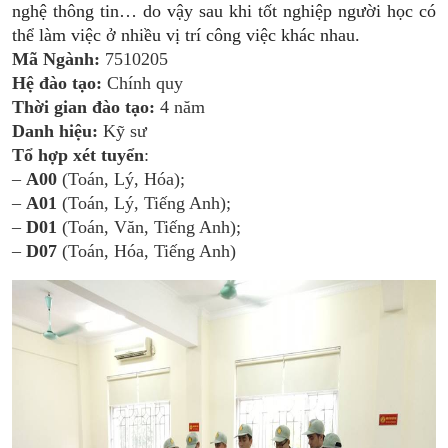
nghệ thông tin… do vậy sau khi tốt nghiệp người học có
thể làm việc ở nhiều vị trí công việc khác nhau.
Mã Ngành:
7510205
Hệ đào tạo:
Chính quy
Thời gian đào tạo:
4 năm
Danh hiệu:
Kỹ sư
Tổ hợp xét tuyển
:
–
A00
(Toán, Lý, Hóa);
–
A01
(Toán, Lý, Tiếng Anh);
–
D01
(Toán, Văn, Tiếng Anh);
–
D07
(Toán, Hóa, Tiếng Anh)