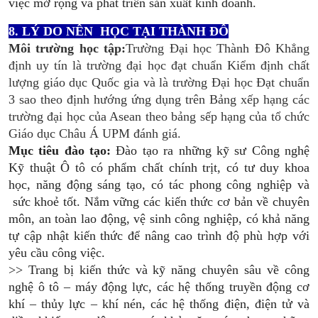
việc mở rộng và phát triển sản xuất kinh doanh.
8. LÝ DO NÊN HỌC TẠI THÀNH ĐÔ
Môi trường học tập:
Trường Đại học Thành Đô Khẳng
định uy tín là trường đại học đạt chuẩn Kiểm định chất
lượng giáo dục Quốc gia và là trường Đại học Đạt chuẩn
3 sao theo định hướng ứng dụng trên Bảng xếp hạng các
trường đại học của Asean theo bảng sếp hạng của tổ chức
Giáo dục Châu Á UPM đánh giá.
Mục tiêu đào tạo:
Đào tạo ra những kỹ sư Công nghệ
Kỹ thuật Ô tô có phẩm chất chính trịt, có tư duy khoa
học, năng động sáng tạo, có tác phong công nghiệp và
sức khoẻ tốt. Nắm vững các kiến thức cơ bản về chuyên
môn, an toàn lao động, vệ sinh công nghiệp, có khả năng
tự cập nhật kiến thức để nâng cao trình độ phù hợp với
yêu cầu công việc.
>> Trang bị kiến thức và kỹ năng chuyên sâu về công
nghệ ô tô – máy động lực, các hệ thống truyền động cơ
khí – thủy lực – khí nén, các hệ thống điện, điện tử và