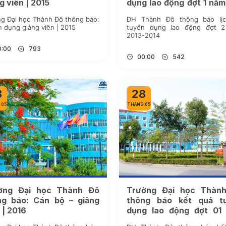
g viên | 2015
dụng lao động đợt 1 năm
2013-2014
g Đại học Thành Đô thông báo:
ĐH Thành Đô thông báo lịc
 dụng giảng viên | 2015
tuyển dụng lao động đợt 
2013-2014
0:00
793
00:00
542
8
28
 05
THÁNG 05
ờng Đại học Thành Đô
Trường Đại học Thàn
g báo: Cán bộ – giảng
thông báo kết quả t
 | 2016
dụng lao động đợt 01
học 2016-2017