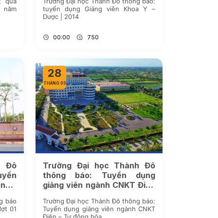
t quả
Trường Đại học Thành Đô thông báo:
1 năm
tuyển dụng Giảng viên Khoa Y –
Dược | 2014
00:00
750
28
THÁNG 05
h Đô
Trường Đại học Thành Đô
uyển
thông báo: Tuyển dụng
 năm
giảng viên ngành CNKT Điện
– Tự động hóa
g báo
Trường Đại học Thành Đô thông báo:
đợt 01
Tuyển dụng giảng viên ngành CNKT
Điện – Tự động hóa