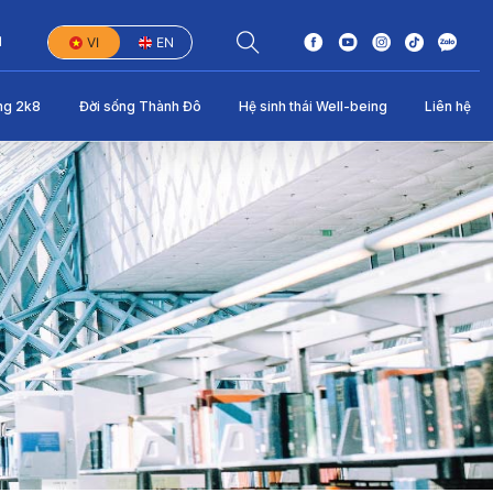
1
VI
EN
ng 2k8
Đời sống Thành Đô
Hệ sinh thái Well-being
Liên hệ