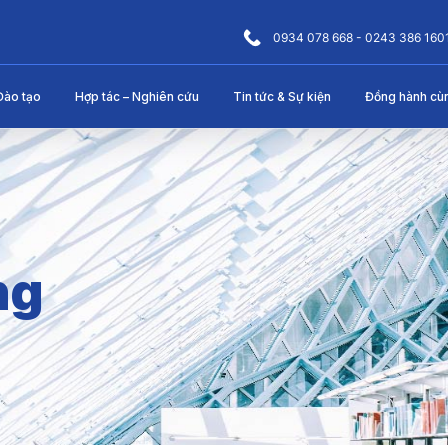
0934 078 668 - 0243 386 160
Đào tạo
Hợp tác – Nghiên cứu
Tin tức & Sự kiện
Đồng hành cù
ng