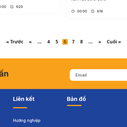
0:00
620
00:00
619
« Trước
«
...
4
5
6
7
8
...
»
Cuối »
vấn
Liên kết
Bản đồ
Hướng nghiệp