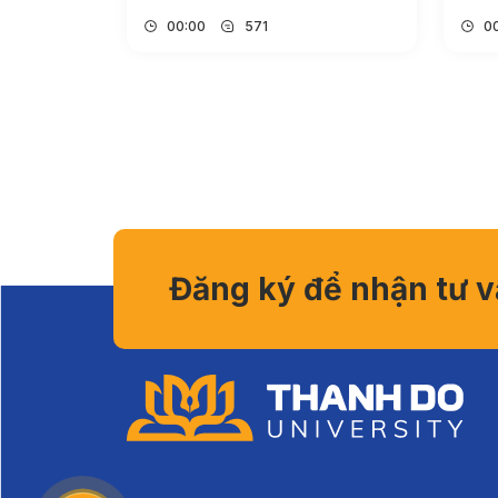
00:00
571
0
Đăng ký để nhận tư 