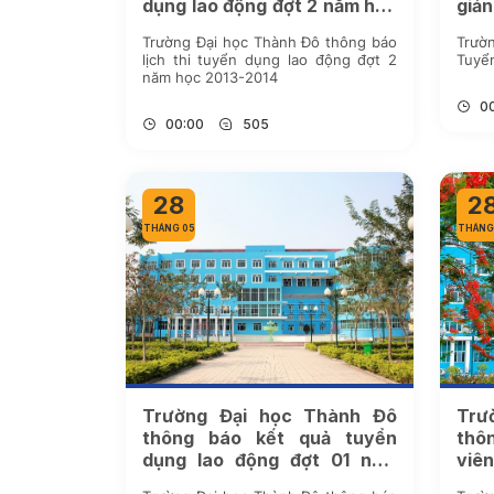
dụng lao động đợt 2 năm học
giản
2013-2014
Trường Đại học Thành Đô thông báo
Trườn
lịch thi tuyển dụng lao động đợt 2
Tuyển
năm học 2013-2014
0
00:00
505
28
2
THÁNG 05
THÁNG
Trường Đại học Thành Đô
Trư
thông báo kết quả tuyển
thôn
dụng lao động đợt 01 năm
viên
học 2017-2018