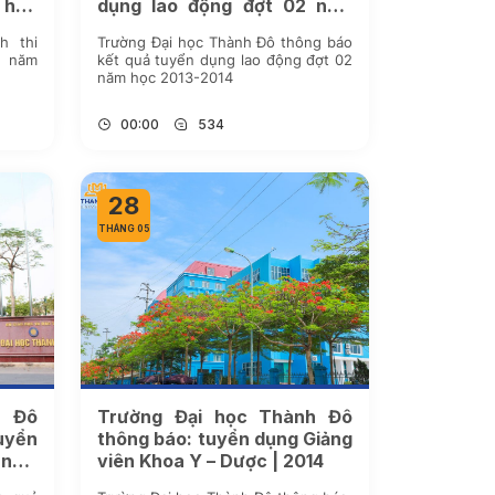
 học
dụng lao động đợt 02 năm
học 2013-2014
h thi
Trường Đại học Thành Đô thông báo
2 năm
kết quả tuyển dụng lao động đợt 02
năm học 2013-2014
00:00
534
28
THÁNG 05
h Đô
Trường Đại học Thành Đô
uyển
thông báo: tuyển dụng Giảng
 năm
viên Khoa Y – Dược | 2014