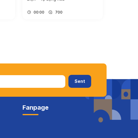
00:00
700
Fanpage