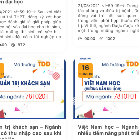
n đại học
21/08/2021 <!–59 19–> Trong
tác phòng và điều trị bệnh, D
/2021 <!–59 19–> Sau khi biết
đóng vai trò hết sức quan 
quả thi THPT, đăng ký xét học
trong việc phối hợp thuốc để
ợc đánh giá là giải pháp giúp
trị. Vì thế, ngành Dược được x
cơ hội vào đại học cho thí sinh,
một trong những ngành ngh
 là những thí sinh có sức học
quý bởi nó gắn liền với việc
thí sinh đặc cách tốt nghiệp do
00:00
1002
sóc sức khỏe cho cộng đồng; [
hưởng của dịch bệnh Covid-19.
0:00
872
ọc […]
7
16
 08
THÁNG 08
n trị khách sạn – Ngành
Việt Nam học – Ngành
 có thu nhập cao sau khi
nhiều tiềm năng phát tri