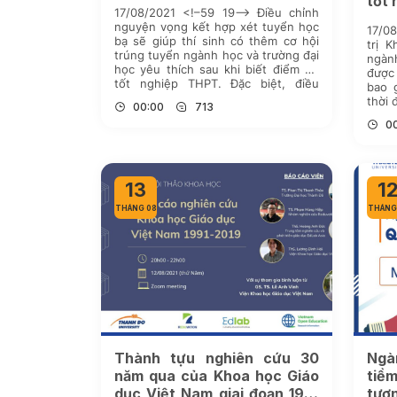
tốt 
17/08/2021 <!–59 19–> Điều chỉnh
nguyện vọng kết hợp xét tuyển học
17/0
bạ sẽ giúp thí sinh có thêm cơ hội
trị 
trúng tuyển ngành học và trường đại
ngàn
học yêu thích sau khi biết điểm thi
được
tốt nghiệp THPT. Đặc biệt, điều
bao g
chỉnh nguyện vọng kịp thời, thông
thời 
00:00
713
minh còn giúp thí sinh có cơ […]
áp l
0
dưỡn
13
1
THÁNG 08
THÁNG
Thành tựu nghiên cứu 30
Ngà
năm qua của Khoa học Giáo
tiề
dục Việt Nam giai đoạn 1991
tươn