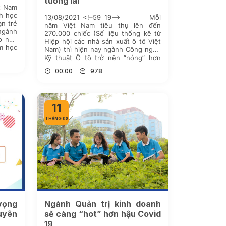
tương lai
t Nam
nh học
13/08/2021 <!–59 19–> Mỗi
ạn trẻ
năm Việt Nam tiêu thụ lên đến
ngành
270.000 chiếc (Số liệu thống kê từ
o nên
Hiệp hội các nhà sản xuất ô tô Việt
am học
Nam) thì hiện nay ngành Công nghệ
triển
Kỹ thuật Ô tô trở nên “nóng” hơn
bao giờ hết. Thậm chí có những thời
00:00
978
điểm […]
11
THÁNG 08
vọng
Ngành Quản trị kinh doanh
uyên
sẽ càng “hot” hơn hậu Covid
19