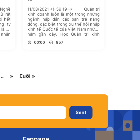
Nghề
11/08/2021 <!–59 19–> Quản trị
từ rất
kinh doanh luôn là một trong những
ời hết
ngành hấp dẫn các bạn trẻ năng
ng ty
động, đặc biệt trong xu thế hội nhập
 là bộ
kinh tế Quốc tế của Việt Nam những
 nhân
năm gần đây. Học Quản trị kinh
ắm bắt
doanh, bạn sẽ được chạm đến tất cả
00:00
857
các khía cạnh của […]
...
»
Cuối »
Fanpage