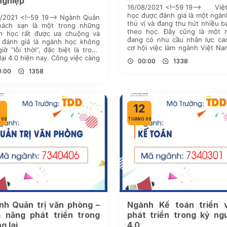
nghiệp
16/08/2021 <!–59 19–> Việ
học được đánh giá là một ngà
8/2021 <!–59 19–> Ngành Quản
thú vị và đang thu hút nhiều b
Khách sạn là một trong những
theo học. Đây cũng là một 
h học rất được ưa chuộng và
đang có nhu cầu nhân lực ca
 đánh giá là ngành học không
cơ hội việc làm ngành Việt N
iờ “lỗi thời”, đặc biệt là trong
vô cùng rộng mở và có nhiều 
đại 4.0 hiện nay. Công việc càng
00:00
1338
[…]
ực, bận rộn thì nhu cầu nghỉ
0:00
1358
g cũng ngày càng cao, […]
2
12
 08
THÁNG 08
nh Quản trị văn phòng –
Ngành Kế toán triển 
m năng phát triển trong
phát triển trong kỷ ng
g lai
4.0