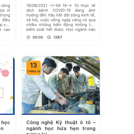
 công
19/08/2021 <!–59 19–> Từ thực tế
ược sĩ
dịch bệnh COVID-19 đang ảnh
trọng
hưởng đến hầu hết đời sống kinh tế,
 điều
xã hội, cuộc sống ngày càng có quá
ếp vào
nhiều những biến động không thể
ề cao
kiểm soát hết được. Học ngành nào
 chăm
luôn cần thiết cho môi trường xã hội
00:00
1287
…]
vốn sẽ biến động nhiều hơn trong
[…]
13
THÁNG 08
 học
Công nghệ Kỹ thuật ô tô –
ển
ngành học hứa hẹn trong