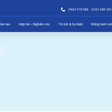
0934 078 668 - 0243 386 160
Đào tạo
Hợp tác – Nghiên cứu
Tin tức & Sự kiện
Đồng hành cù