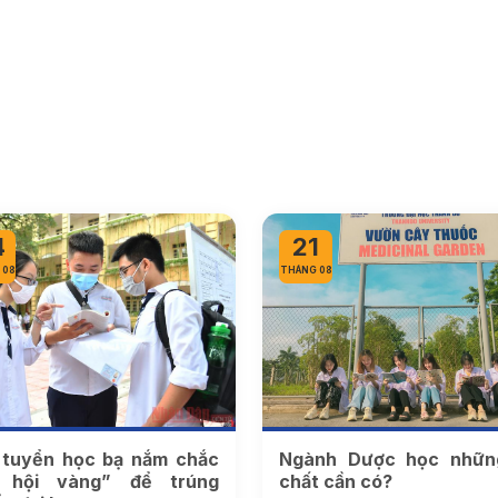
4
21
 08
THÁNG 08
uyển học bạ nắm chắc
Ngành Dược học nhữn
 hội vàng” để trúng
chất cần có?