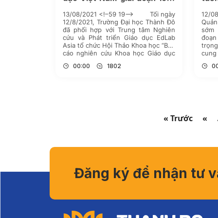
– 2019
13/08/2021 <!–59 19–> Tối ngày
12/
12/8/2021, Trường Đại học Thành Đô
Quản
đã phối hợp với Trung tâm Nghiên
sớm 
cứu và Phát triển Giáo dục EdLab
đoạn 
Asia tổ chức Hội Thảo Khoa học “Báo
trọn
cáo nghiên cứu Khoa học Giáo dục
cung
Việt Nam giai đoạn 1991-2019”. Hội
dào 
00:00
1802
0
thảo được tổ chức theo hình thức
nhà n
[…]
« Trước
«
Đăng ký để nhận tư 