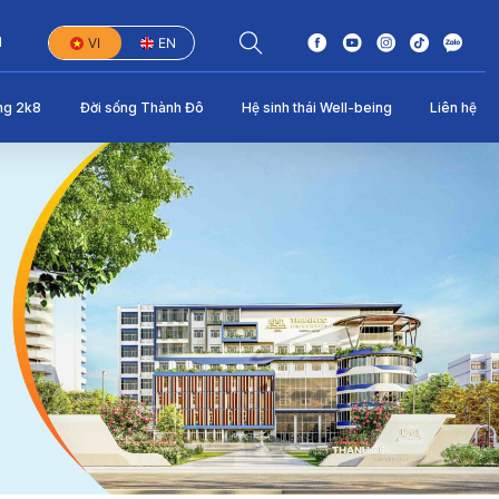
1
VI
EN
ng 2k8
Đời sống Thành Đô
Hệ sinh thái Well-being
Liên hệ