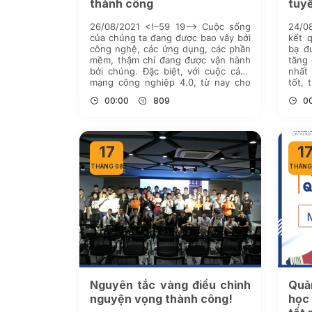
thành công
tuyể
26/08/2021 <!–59 19–> Cuộc sống
24/08
của chúng ta đang được bao vây bởi
kết 
công nghệ, các ứng dụng, các phần
bạ đư
mềm, thậm chí đang được vận hành
tăng 
bởi chúng. Đặc biệt, với cuộc cách
nhất
mạng công nghiệp 4.0, từ nay cho
tốt, 
đến hết năm 2020, nhu cầu tuyển
ảnh 
00:00
809
0
dụng nhân sự khối ngành CNTT sẽ
Xét h
[…]
17
1
THÁNG 08
THÁNG
Nguyên tắc vàng điều chỉnh
Quả
nguyện vọng thành công!
học