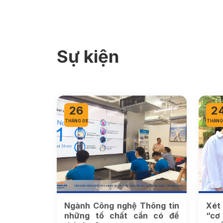
Sự kiện
26
2
THÁNG 08
THÁNG
Ngành Công nghệ Thông tin
Xét t
những tố chất cần có để
“cơ