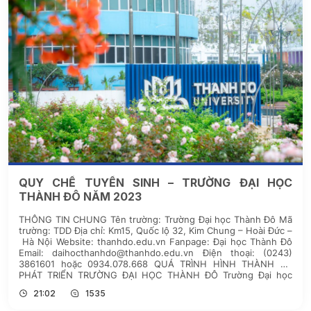
QUY CHẾ TUYỂN SINH – TRƯỜNG ĐẠI HỌC
THÀNH ĐÔ NĂM 2023
THÔNG TIN CHUNG Tên trường: Trường Đại học Thành Đô Mã
trường: TDD Địa chỉ: Km15, Quốc lộ 32, Kim Chung – Hoài Đức –
Hà Nội Website: thanhdo.edu.vn Fanpage: Đại học Thành Đô
Email: daihocthanhdo@thanhdo.edu.vn Điện thoại: (0243)
3861601 hoặc 0934.078.668 QUÁ TRÌNH HÌNH THÀNH VÀ
PHÁT TRIỂN TRƯỜNG ĐẠI HỌC THÀNH ĐÔ Trường Đại học
Thành Đô được […]
21:02
1535