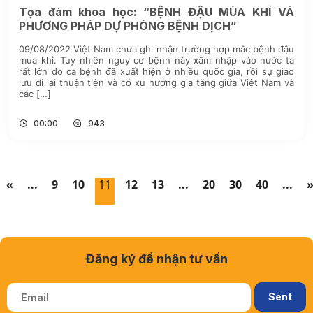
Tọa đàm khoa học: “BỆNH ĐẬU MÙA KHỈ VÀ
PHƯƠNG PHÁP DỰ PHÒNG BỆNH DỊCH”
09/08/2022 Việt Nam chưa ghi nhận trường hợp mắc bệnh đậu
mùa khỉ. Tuy nhiên nguy cơ bệnh này xâm nhập vào nước ta
rất lớn do ca bệnh đã xuất hiện ở nhiều quốc gia, rồi sự giao
lưu đi lại thuận tiện và có xu hướng gia tăng giữa Việt Nam và
các […]
00:00
943
«
...
9
10
11
12
13
...
20
30
40
...
Đăng ký để nhận tư vấn