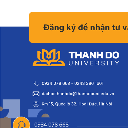
Đăng ký để nhận tư 
0934 078 668 - 0243 386 1601
daihocthanhdo@thanhdouni.edu.vn
Km 15, Quốc lộ 32, Hoài Đức, Hà Nội
0934 078 668