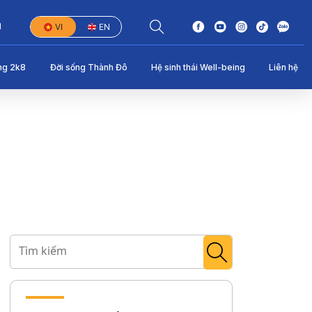
1
VI
EN
ng 2k8
Đời sống Thành Đô
Hệ sinh thái Well-being
Liên hệ