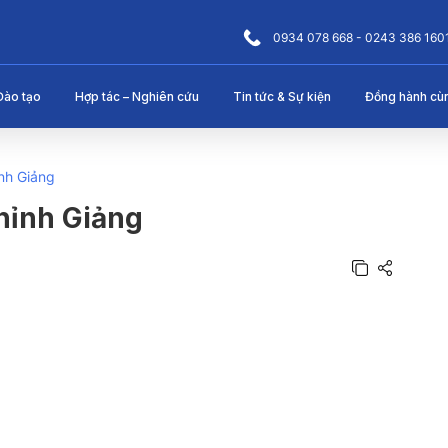
0934 078 668 - 0243 386 160
Đào tạo
Hợp tác – Nghiên cứu
Tin tức & Sự kiện
Đồng hành cù
nh Giảng
hỉnh Giảng