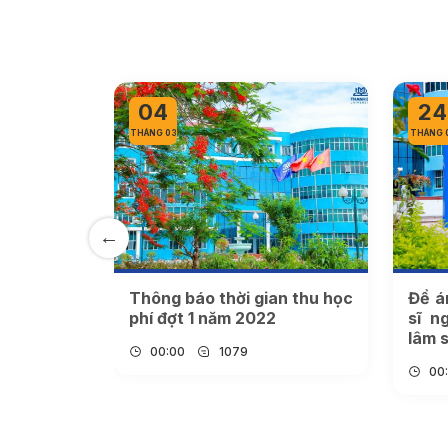
04
24
THÁNG 03
THÁNG 
c thu học
Thông báo thời gian thu học
Đề á
phí đợt 1 năm 2022
sĩ n
lâm 
00:00
1079
00