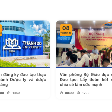
08
01
THÁNG 10
n đăng ký đào tạo thạc
Văn phòng Bộ Giáo dục 
gành Dược lý và dược
Đào tạo: Lấy đoàn kết 
sàng
chia sẻ làm sức mạnh
:00
1860
00:00
1203