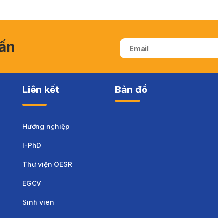
vấn
Liên kết
Bản đồ
Hướng nghiệp
I-PhD
Thư viện OESR
EGOV
Sinh viên